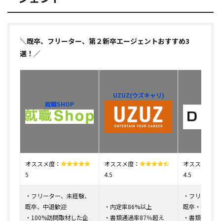
＼既卒、フリーター、第２新卒エージェントおすすめ3
選！／
UZUZ(ウズキャリ)
DYM
就職SHOP
オススメ度：
オススメ度：
オススメ度：
5
4.5
4.5
・フリーター、未経験、
・フリーター
既卒、中退歓迎
・内定率86%以上
既卒・中退専
・100%訪問取材した企
・書類通過率87％超え
・書類作成や