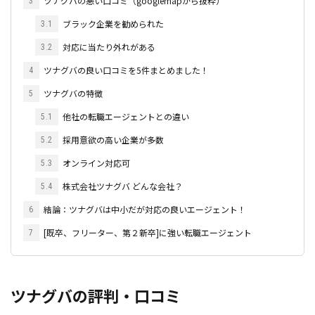
ツナグバの悪い口コミ（googlemapから抜粋）
3
ブラック企業を勧められた
3.1
対応に当たり外れがある
3.2
ツナグバの良い口コミを5件まとめました！
4
ツナグバの特徴
5
他社の転職エージェントとの違い
5.1
採用意欲の高い企業が多数
5.2
オンライン対応可
5.3
株式会社ツナグバ どんな会社？
5.4
結論：ツナグバは中小だが対応の良いエージェント！
6
[既卒、フリーター、第２新卒]に強い転職エージェント
7
ツナグバの評判・口コミ