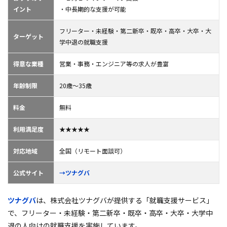
イント
・中長期的な支援が可能
フリーター・未経験・第二新卒・既卒・高卒・大卒・大
ターゲット
学中退の就職支援
得意な業種
営業・事務・エンジニア等の求人が豊富
年齢制限
20歳〜35歳
料金
無料
利用満足度
★★★★★
対応地域
全国（リモート面談可）
公式サイト
→ツナグバ
ツナグバ
は、株式会社ツナグバが提供する「就職支援サービス」
で、フリーター・未経験・第二新卒・既卒・高卒・大卒・大学中
退の人向けの就職支援を実施しています。