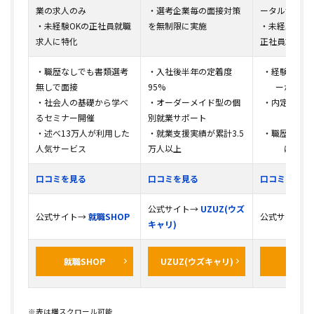
業の求人のみ
・選考企業毎の面接対策
ータルサポー
・未経験OKの正社員就職
を無制限に実施
・未経験から
求人に特化
正社員求人に
・職歴なしでも書類選考
・入社後半年の定着度
・経験豊富な
無しで面接
95%
ーが無料
・社会人の基礎から学べ
・オーダーメイド型の個
・内定までの
るセミナー開催
別就業サポート
（最短1
・述べ13万人が利用した
・就業支援実績が累計3.5
・職歴を気に
人気サービス
万人以上
に利用
口コミを見る
口コミを見る
口コミを見る
公式サイト→
UZUZ(ウズ
公式サイト→
就職SHOP
公式サイト→
キャリ)
就職SHOP
UZUZ(ウズキャリ)
DYM
※表は横スクロール可能