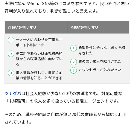
実際になんjや5ch、SNS等の口コミを参照すると、良い評判と悪い
評判が入り乱れており、判断が難しいと言えます。
◎
良い
評判サマリ
✕
悪い
評判サマリ
一人一人に合わせた丁寧なサ
ポート体制だった
希望条件に合わない求人を紹
介された
第二新卒あるいは正社員未経
験からの就職活動に向いてい
質の悪い求人を紹介された
る
カウンセラーが外れだった
求人情報が詳しく、事前に企
業の情報を知ることができる
ツナグバ
は社会人経験が少ない20代の求職者でも、対応可能な
「未経験可」の求人を多く扱っている転職エージェントです。
そのため、職歴や経歴に自信が無い20代の求職者から幅広く利用
されています。